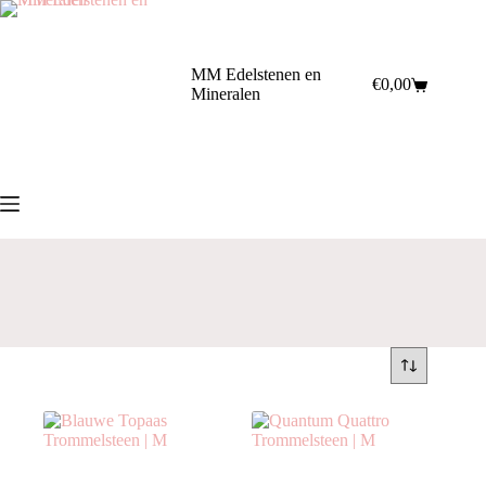
Ga
naar
de
inhoud
MM Edelstenen en
€
0,00
Winkelwagen
Mineralen