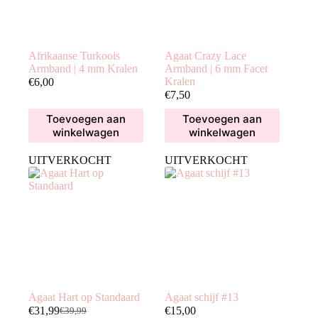
Afrikaanse Turkoois
Agaat Crazy Lace
Armband | 4 mm Kralen
Armband | 6 mm Facet
Kralen
€
6,00
€
7,50
Toevoegen aan
Toevoegen aan
winkelwagen
winkelwagen
UITVERKOCHT
UITVERKOCHT
Agaat Hart op Standaard
Agaat schijf #13
€
31,99
€
15,00
€
39,99
Oorspronkelijke
Huidige