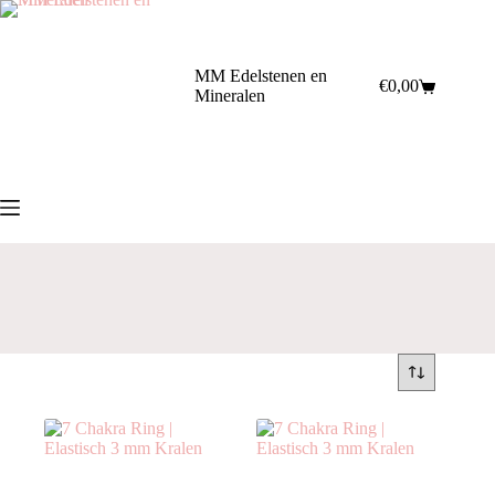
Ga
naar
de
inhoud
MM Edelstenen en
€
0,00
Winkelwagen
Mineralen