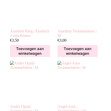
Amethist Ring | Elastisch
Amethist Trommelsteen |
3 mm Kralen
M
€
3,50
€
3,00
Toevoegen aan
Toevoegen aan
winkelwagen
winkelwagen
Andes Opaal
Angel Aura
Trommelsteen | M
Trommelsteen | M