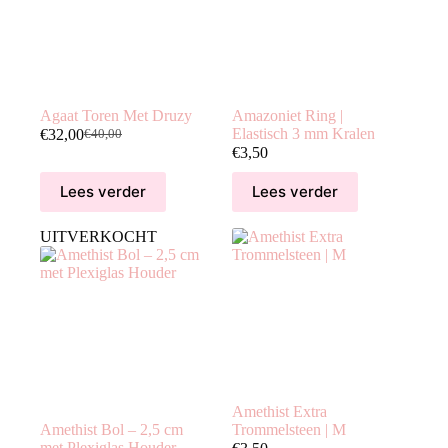
Agaat Toren Met Druzy
Amazoniet Ring |
Elastisch 3 mm Kralen
€
32,00
€
40,00
Oorspronkelijke
Huidige
€
3,50
prijs
prijs
was:
is:
Lees verder
Lees verder
€40,00.
€32,00.
UITVERKOCHT
Amethist Extra
Amethist Bol – 2,5 cm
Trommelsteen | M
met Plexiglas Houder