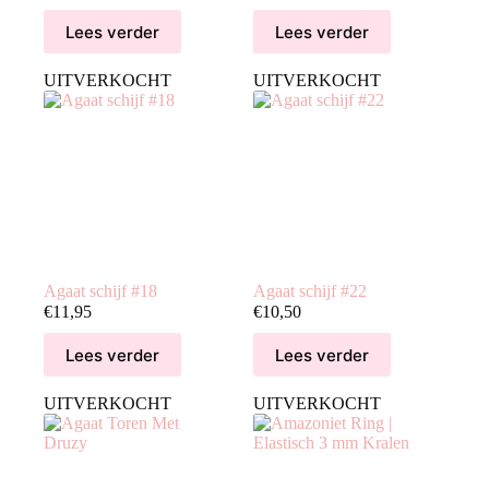
prijs
prijs
Lees verder
Lees verder
was:
is:
€39,99.
€31,99.
UITVERKOCHT
UITVERKOCHT
Agaat schijf #18
Agaat schijf #22
€
11,95
€
10,50
Lees verder
Lees verder
UITVERKOCHT
UITVERKOCHT