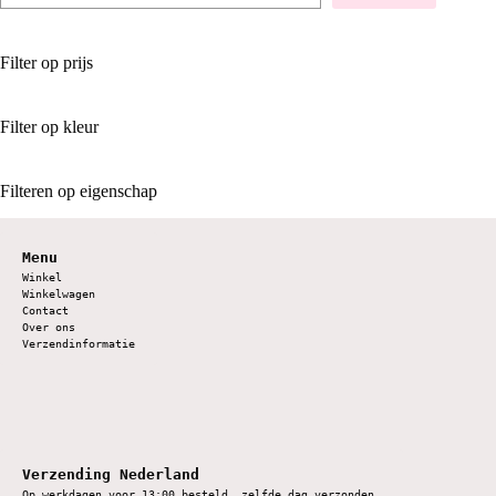
Filter op prijs
Filter op kleur
Filteren op eigenschap
Menu
Winkel
Winkelwagen
Contact
Over ons
Verzendinformatie
Verzending Nederland
Op werkdagen voor 13:00 besteld, zelfde dag verzonden.