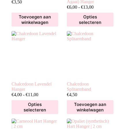
Agaat) Hanger
€
3,50
Prijsklasse:
€
6,00
-
€
13,00
€6,00
Dit
Toevoegen aan
Opties
tot
product
winkelwagen
selecteren
€13,00
heeft
meerdere
variaties.
Deze
optie
kan
gekozen
worden
op
de
productpagina
Chalcedoon Lavendel
Chalcedoon
Hanger
Splitarmband
Prijsklasse:
€
4,00
-
€
11,00
€
4,50
€4,00
Dit
Opties
Toevoegen aan
tot
product
selecteren
winkelwagen
€11,00
heeft
meerdere
variaties.
Deze