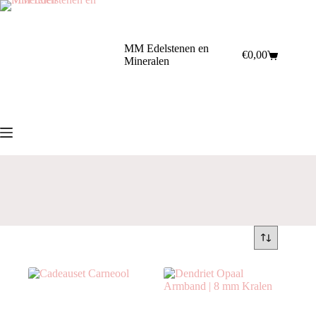
Ga
naar
de
inhoud
MM Edelstenen en
€
0,00
Winkelwagen
Mineralen