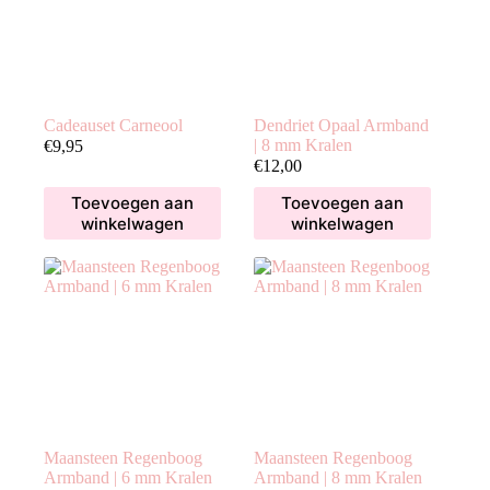
Cadeauset Carneool
Dendriet Opaal Armband
| 8 mm Kralen
€
9,95
€
12,00
Toevoegen aan
Toevoegen aan
winkelwagen
winkelwagen
Maansteen Regenboog
Maansteen Regenboog
Armband | 6 mm Kralen
Armband | 8 mm Kralen