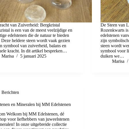
acht van Zuiverheid: Bergkristal
De Steen van L
ristal is een van de meest veelzijdige en
Rozenkwarts is 
tige edelstenen die de natuur te bieden
edelstenen vanw
. Deze heldere steen wordt vaak gezien
zijn symbolisch
en symbool van zuiverheid, balans en
steen wordt we
tuele kracht. In dit artikel bespreken…
symbool voor li
Marisa
5 januari 2025
duiken we…
Marisa
Berichten
tenen en Mineralen bij MM Edelstenen
om Welkom bij MM Edelstenen, dé
op voor liefhebbers van juweelstenen
neralen! In onze uitgebreide collectie