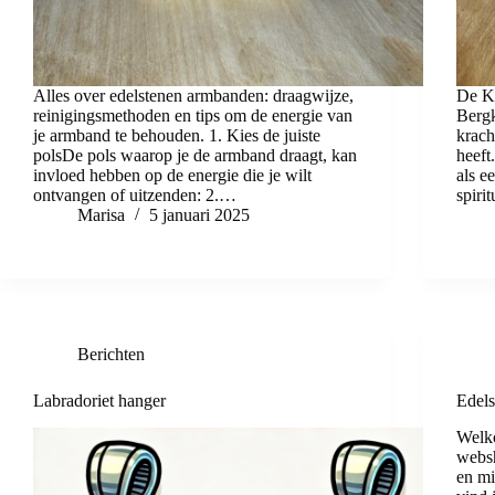
Alles over edelstenen armbanden: draagwijze,
De Kr
reinigingsmethoden en tips om de energie van
Bergk
je armband te behouden. 1. Kies de juiste
krach
polsDe pols waarop je de armband draagt, kan
heeft
invloed hebben op de energie die je wilt
als e
ontvangen of uitzenden: 2.…
spiri
Marisa
5 januari 2025
Berichten
Labradoriet hanger
Edels
Welk
websh
en mi