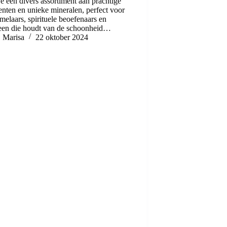
je een divers assortiment aan prachtige
enten en unieke mineralen, perfect voor
melaars, spirituele beoefenaars en
een die houdt van de schoonheid…
Marisa
22 oktober 2024