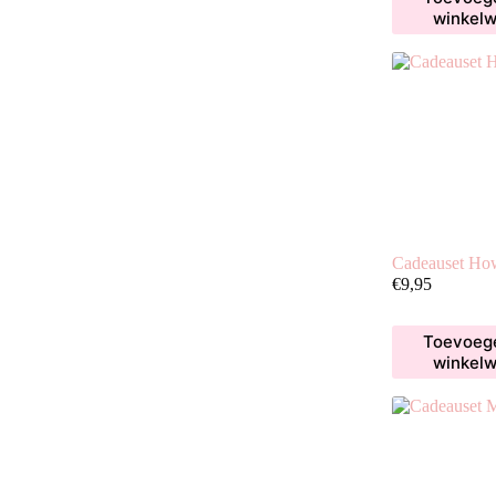
winkel
Cadeauset How
€
9,95
Toevoeg
winkel