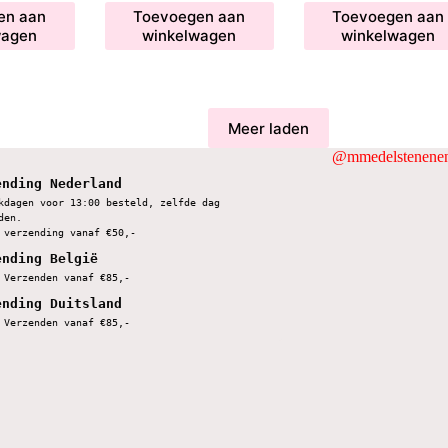
en aan
Toevoegen aan
Toevoegen aan
wagen
winkelwagen
winkelwagen
Meer laden
@mmedelstenenen
ending Nederland
kdagen voor 13:00 besteld, zelfde dag 
den.
 verzending vanaf €50,-
ending België
 Verzenden vanaf €85,-
ending Duitsland
 Verzenden vanaf €85,-