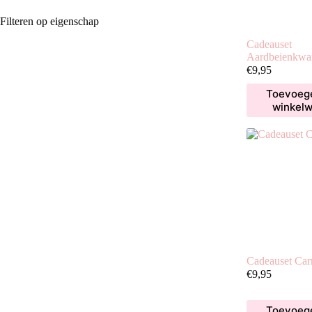
Filteren op eigenschap
Cadeauset
Aardbeienkwar
€
9,95
Toevoeg
winkel
Cadeauset Car
€
9,95
Toevoeg