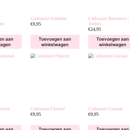
Cadeauset Amethist
Cadeauset Barnsteen |
ts
Amber
€
9,95
€
24,95
en aan
Toevoegen aan
Toevoegen aan
wagen
winkelwagen
winkelwagen
neool
Cadeauset Fluoriet
Cadeauset Granaat
€
9,95
€
9,95
en aan
Toevoegen aan
Toevoegen aan