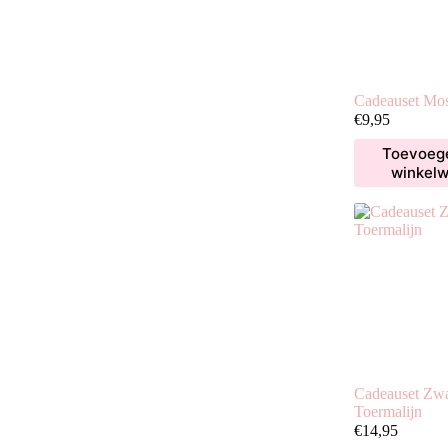
Cadeauset Mo
€
9,95
Toevoeg
winkel
Cadeauset Zwa
Toermalijn
€
14,95