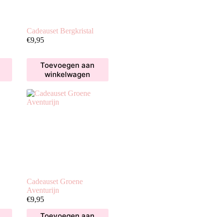
Cadeauset Bergkristal
€
9,95
Toevoegen aan
winkelwagen
Cadeauset Groene
Aventurijn
€
9,95
Toevoegen aan