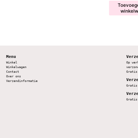
Toevoeg
winkel
Menu
Verz
Winkel
Op wer
Winkelwagen
verzon
Contact
Gratis
Over ons
Verz
Verzendinformatie
Gratis
Verz
Gratis