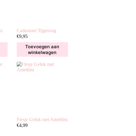
ts
Cadeauset Tijgeroog
€
9,95
Toevoegen aan
winkelwagen
Flesje Geluk met Amethist
€
4,99