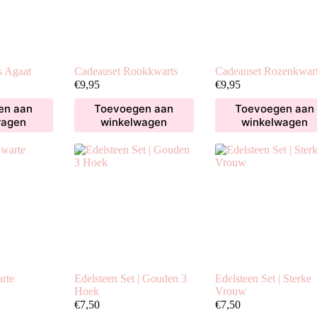
s Agaat
Cadeauset Rookkwarts
Cadeauset Rozenkwar
€
9,95
€
9,95
en aan
Toevoegen aan
Toevoegen aan
wagen
winkelwagen
winkelwagen
rte
Edelsteen Set | Gouden 3
Edelsteen Set | Sterke
Hoek
Vrouw
€
7,50
€
7,50