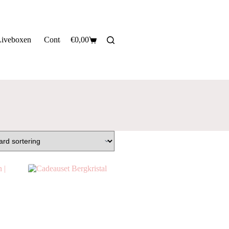
Liveboxen
Contact
€
0,00
Privacy informatie
Verzendinformatie
Winkelwagen