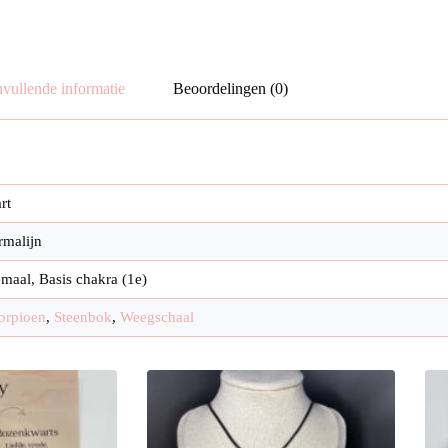
vullende informatie
Beoordelingen (0)
rt
rmalijn
emaal, Basis chakra (1e)
orpioen
,
Steenbok
,
Weegschaal