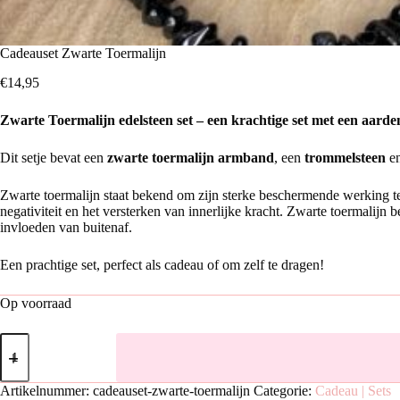
Cadeauset Zwarte Toermalijn
€
14,95
Zwarte Toermalijn edelsteen set – een krachtige set met een aard
Dit setje bevat een
zwarte toermalijn armband
, een
trommelsteen
e
Zwarte toermalijn staat bekend om zijn sterke beschermende werking teg
negativiteit en het versterken van innerlijke kracht. Zwarte toermalij
invloeden van buitenaf.
Een prachtige set, perfect als cadeau of om zelf te dragen!
Op voorraad
Cadeauset
Zwarte
Toermalijn
aantal
Artikelnummer:
cadeauset-zwarte-toermalijn
Categorie:
Cadeau | Sets