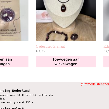
Cadeauset Granaat
Ede
€
9,95
€
7,
en aan
Toevoegen aan
wagen
winkelwagen
@mmedelstenenen
ending Nederland
kdagen voor 13:00 besteld, zelfde dag 
den.
 verzending vanaf €50,-
ending België