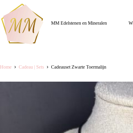
Ga
naar
de
inhoud
MM Edelstenen en Mineralen
Wi
Home
Cadeau | Sets
Cadeauset Zwarte Toermalijn