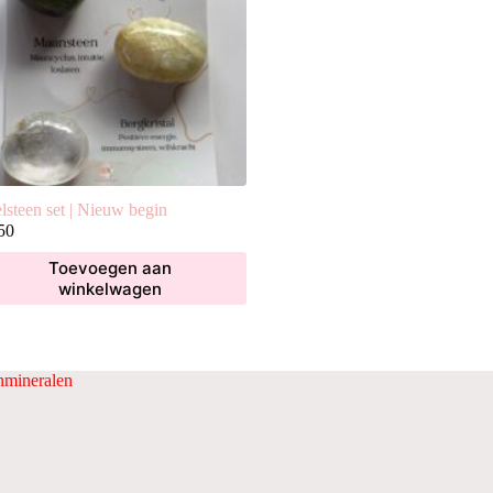
lsteen set | Nieuw begin
50
Toevoegen aan
winkelwagen
mineralen