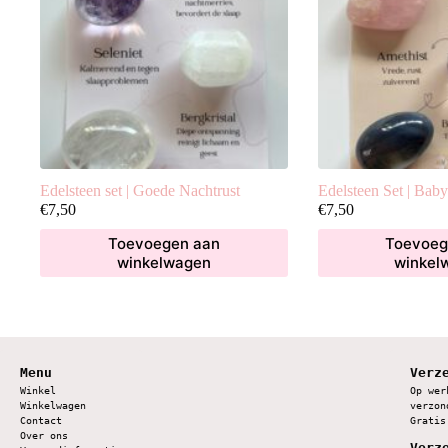
Edelsteen set | Goede Nachtrust
Edelsteen Set | Baby
€
7,50
€
7,50
Toevoegen aan
Toevoeg
winkelwagen
winkel
Menu
Verz
Winkel
Op wer
Winkelwagen
verzon
Contact
Gratis
Over ons
Verz