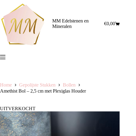
Ga
naar
de
inhoud
MM Edelstenen en
€
0,00
Winkelwagen
Mineralen
Home
Gepolijste Stukken
Bollen
Amethist Bol – 2,5 cm met Plexiglas Houder
UITVERKOCHT