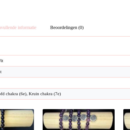
vullende informatie
Beoordelingen (0)
it
t
fd chakra (6e), Kruin chakra (7e)