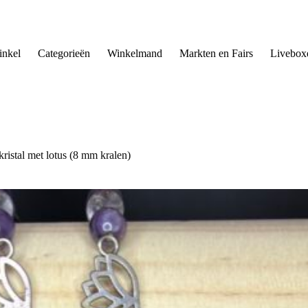
nkel
Categorieën
Winkelmand
Markten en Fairs
Livebox
istal met lotus (8 mm kralen)