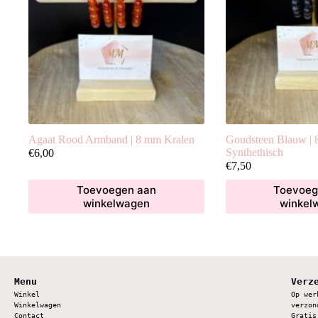
Agaat Rood Armband | 8 mm Kralen
Goudsteen Blauw | 
Synthethisch
€
6,00
€
7,50
Toevoegen aan
Toevoeg
winkelwagen
winkel
Menu
Verz
Winkel
Op wer
Winkelwagen
verzon
Contact
Gratis