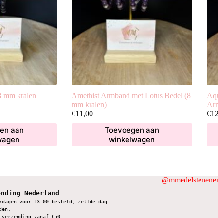
8 mm kralen
Amethist Armband met Lotus Bedel (8
Aqu
mm kralen)
Arm
€
11,00
€
12
en aan
Toevoegen aan
wagen
winkelwagen
@mmedelstenenen
ending Nederland
kdagen voor 13:00 besteld, zelfde dag 
den.
 verzending vanaf €50,-