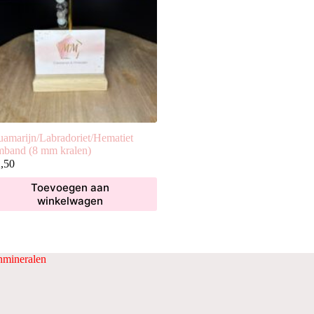
amarijn/Labradoriet/Hematiet
band (8 mm kralen)
,50
Toevoegen aan
winkelwagen
mineralen