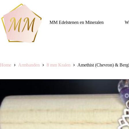
Ga
naar
de
inhoud
MM Edelstenen en Mineralen
Wi
Home
Armbanden
8 mm Kralen
Amethist (Chevron) & Bergkr