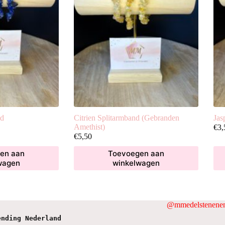
nd
Citrien Splitarmband (Gebranden
Jas
Amethist)
€
3,
€
5,50
en aan
Toevoegen aan
wagen
winkelwagen
@mmedelstenenen
ending Nederland