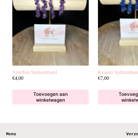
Amethist Splitarmband
Kyaniet Splitarmba
€
4,00
€
7,00
Toevoegen aan
Toevoeg
winkelwagen
winkel
Menu
Verz