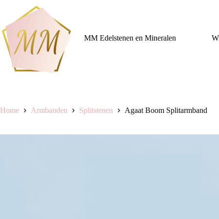
Ga
naar
de
inhoud
MM Edelstenen en Mineralen
Wi
Home
Armbanden
Splitstenen
Agaat Boom Splitarmband