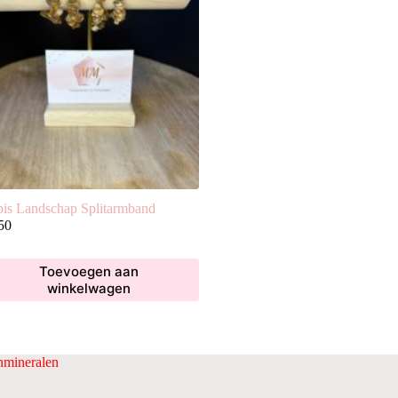
pis Landschap Splitarmband
50
Toevoegen aan
winkelwagen
mineralen