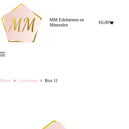
Ga
naar
de
inhoud
MM Edelstenen en
€
0,00
Winkelwagen
Mineralen
Home
Liveboxen
Box 11