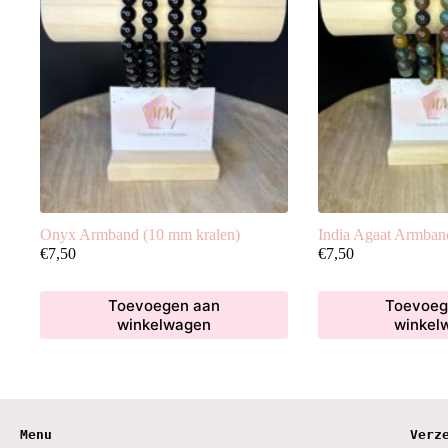
Onyx Armband (10 mm kralen)
India Agaat Armban
€
7,50
€
7,50
Toevoegen aan
Toevoeg
winkelwagen
winkel
Menu
Verz