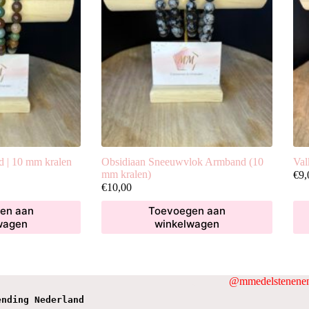
d | 10 mm kralen
Obsidiaan Sneeuwvlok Armband (10
Val
mm kralen)
€
9,
€
10,00
en aan
Toevoegen aan
wagen
winkelwagen
@mmedelstenenen
ending Nederland