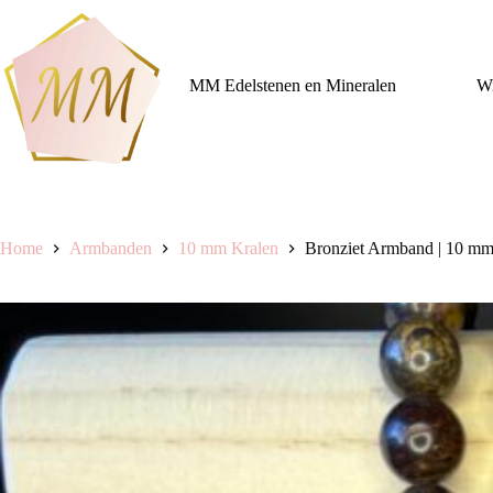
Ga
naar
de
inhoud
MM Edelstenen en Mineralen
Wi
Home
Armbanden
10 mm Kralen
Bronziet Armband | 10 mm