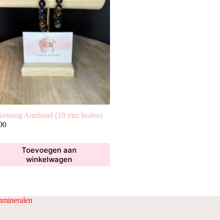
kenoog Armband (10 mm kralen)
00
Toevoegen aan
winkelwagen
mineralen