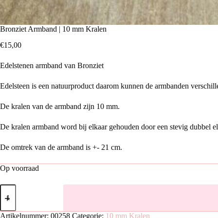
Bronziet Armband | 10 mm Kralen
€
15,00
Edelstenen armband van Bronziet
Edelsteen is een natuurproduct daarom kunnen de armbanden verschille
De kralen van de armband zijn 10 mm.
De kralen armband word bij elkaar gehouden door een stevig dubbel elas
De omtrek van de armband is +- 21 cm.
Op voorraad
Bronziet
Armband
|
10
Artikelnummer:
00258
Categorie:
10 mm Kralen