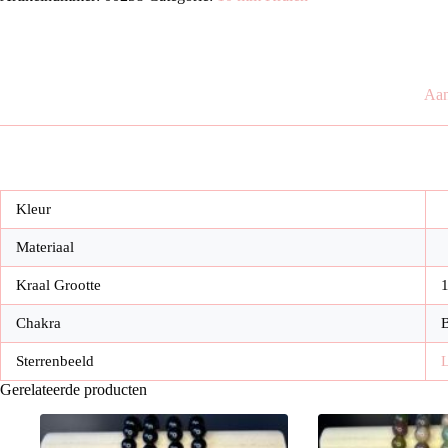
mm
Kralen
aantal
Aan
Kleur
Materiaal
Kraal Grootte
Chakra
B
Sterrenbeeld
Gerelateerde producten