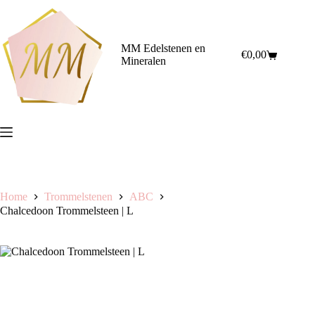
Ga
naar
de
inhoud
MM Edelstenen en
€
0,00
Winkelwagen
Mineralen
Home
Trommelstenen
ABC
Chalcedoon Trommelsteen | L