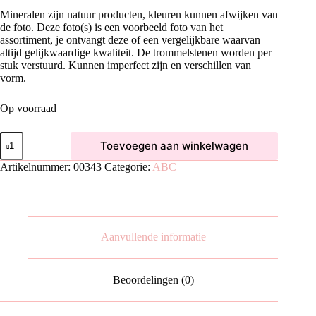
Mineralen zijn natuur producten, kleuren kunnen afwijken van
de foto. Deze foto(s) is een voorbeeld foto van het
assortiment, je ontvangt deze of een vergelijkbare waarvan
altijd gelijkwaardige kwaliteit. De trommelstenen worden per
stuk verstuurd. Kunnen imperfect zijn en verschillen van
vorm.
Op voorraad
Chalcedoon
Toevoegen aan winkelwagen
Trommelsteen
|
Artikelnummer:
00343
Categorie:
ABC
L
aantal
Aanvullende informatie
Beoordelingen (0)