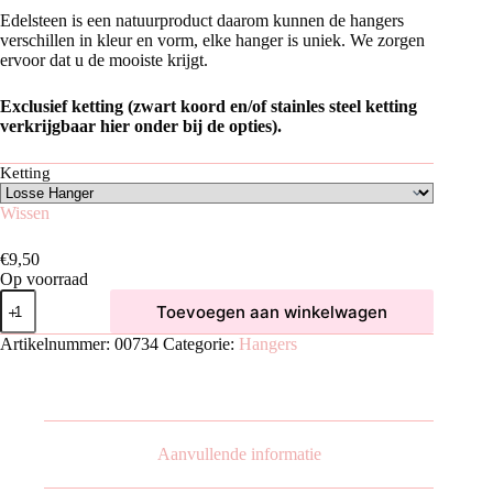
Edelsteen is een natuurproduct daarom kunnen de hangers
verschillen in kleur en vorm, elke hanger is uniek. We zorgen
ervoor dat u de mooiste krijgt.
Exclusief ketting (zwart koord en/of stainles steel ketting
verkrijgbaar hier onder bij de opties).
Ketting
Wissen
€
9,50
Op voorraad
Citrien
Toevoegen aan winkelwagen
Hanger
aantal
Artikelnummer:
00734
Categorie:
Hangers
Aanvullende informatie