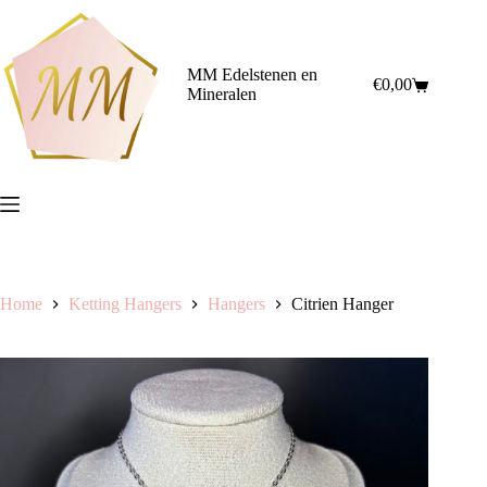
Ga
naar
de
inhoud
MM Edelstenen en
€
0,00
Winkelwagen
Mineralen
Home
Ketting Hangers
Hangers
Citrien Hanger