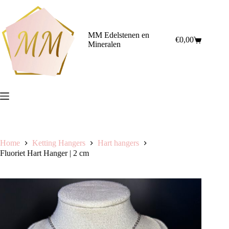
Ga
naar
de
inhoud
MM Edelstenen en
€
0,00
Winkelwagen
Mineralen
Home
Ketting Hangers
Hart hangers
Fluoriet Hart Hanger | 2 cm