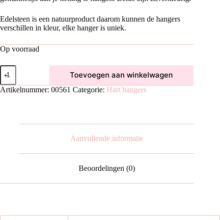
Edelsteen is een natuurproduct daarom kunnen de hangers
verschillen in kleur, elke hanger is uniek.
Op voorraad
Fluoriet
Toevoegen aan winkelwagen
Hart
Hanger
Artikelnummer:
00561
Categorie:
Hart hangers
|
2
cm
aantal
Aanvullende informatie
Beoordelingen (0)