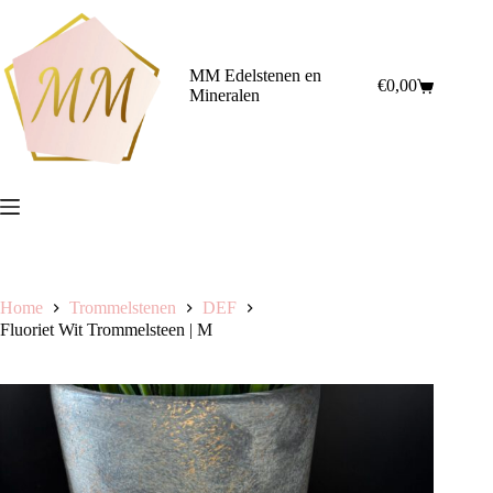
Ga
naar
de
inhoud
MM Edelstenen en
€
0,00
Winkelwagen
Mineralen
Home
Trommelstenen
DEF
Fluoriet Wit Trommelsteen | M