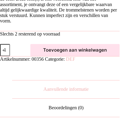
assortiment, je ontvangt deze of een vergelijkbare waarvan
altijd gelijkwaardige kwaliteit. De trommelstenen worden per
stuk verstuurd. Kunnen imperfect zijn en verschillen van
vorm.
Slechts 2 resterend op voorraad
Fluoriet
Toevoegen aan winkelwagen
Wit
Trommelsteen
Artikelnummer:
00356
Categorie:
DEF
|
M
aantal
Aanvullende informatie
Beoordelingen (0)