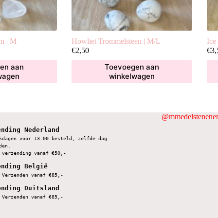
n | M
Howliet Trommelsteen | M/L
Ice
€
2,50
€
3,
en aan
Toevoegen aan
wagen
winkelwagen
@mmedelstenenen
ending Nederland
kdagen voor 13:00 besteld, zelfde dag 
den.
 verzending vanaf €50,-
ending België
 Verzenden vanaf €85,-
ending Duitsland
 Verzenden vanaf €85,-