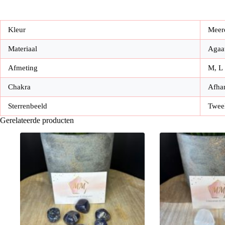
Kleur
Meer
Materiaal
Agaa
Afmeting
M, L
Chakra
Afhan
Sterrenbeeld
Tweel
Gerelateerde producten