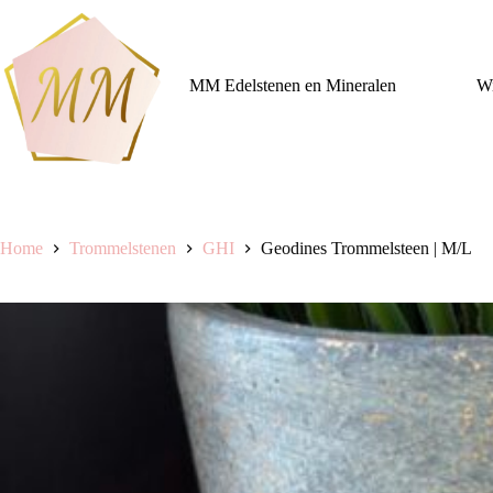
Ga
naar
de
inhoud
MM Edelstenen en Mineralen
Wi
Home
Trommelstenen
GHI
Geodines Trommelsteen | M/L