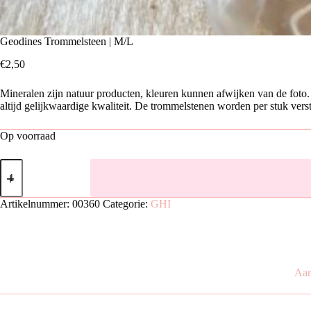
Geodines Trommelsteen | M/L
€
2,50
Mineralen zijn natuur producten, kleuren kunnen afwijken van de foto. 
altijd gelijkwaardige kwaliteit. De trommelstenen worden per stuk vers
Op voorraad
Geodines
Trommelsteen
|
M/L
Artikelnummer:
00360
Categorie:
GHI
aantal
Aan