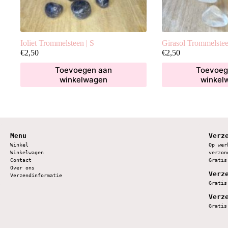
Ioliet Trommelsteen | S
Girasol Trommelstee
€
2,50
€
2,50
Toevoegen aan
Toevoeg
winkelwagen
winkel
Menu
Verz
Winkel
Op wer
Winkelwagen
verzon
Contact
Gratis
Over ons
Verz
Verzendinformatie
Gratis
Verz
Gratis