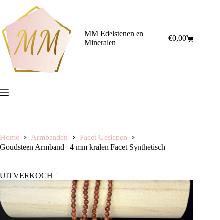
Ga
naar
de
inhoud
MM Edelstenen en
€
0,00
Winkelwagen
Mineralen
Home
Armbanden
Facet Geslepen
Goudsteen Armband | 4 mm kralen Facet Synthetisch
UITVERKOCHT