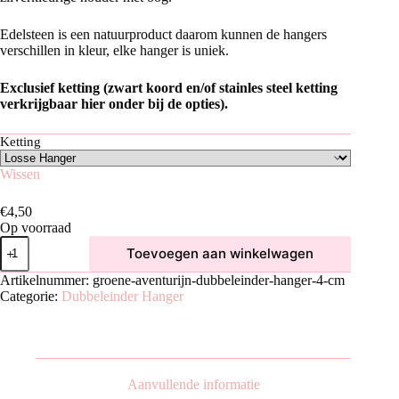
Edelsteen is een natuurproduct daarom kunnen de hangers
verschillen in kleur, elke hanger is uniek.
Exclusief ketting (zwart koord en/of stainles steel ketting
verkrijgbaar hier onder bij de opties).
Ketting
Wissen
€
4,50
Op voorraad
Groene
Toevoegen aan winkelwagen
Aventurijn
Dubbeleinder
Artikelnummer:
groene-aventurijn-dubbeleinder-hanger-4-cm
Hanger
Categorie:
Dubbeleinder Hanger
|
4
cm
aantal
Aanvullende informatie