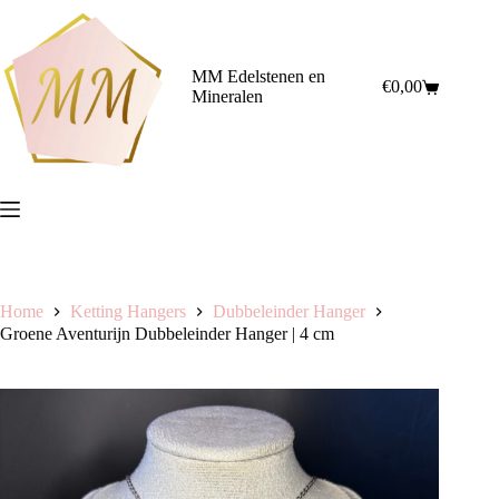
Ga
naar
de
inhoud
MM Edelstenen en
€
0,00
Winkelwagen
Mineralen
Home
Ketting Hangers
Dubbeleinder Hanger
Groene Aventurijn Dubbeleinder Hanger | 4 cm