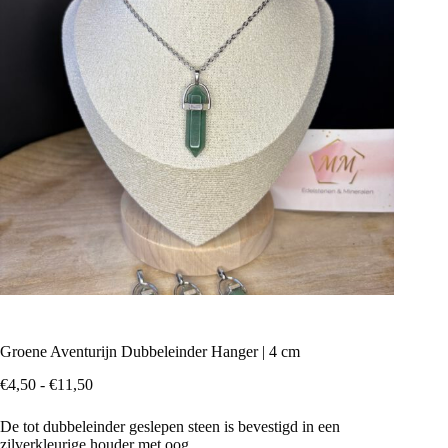
Groene Aventurijn Dubbeleinder Hanger | 4 cm
Prijsklasse:
€
4,50
-
€
11,50
€4,50
tot
De tot dubbeleinder geslepen steen is bevestigd in een
€11,50
zilverkleurige houder met oog.