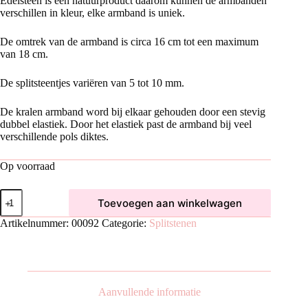
Edelsteen is een natuurproduct daarom kunnen de armbanden
verschillen in kleur, elke armband is uniek.
De omtrek van de armband is circa 16 cm tot een maximum
van 18 cm.
De splitsteentjes variëren van 5 tot 10 mm.
De kralen armband word bij elkaar gehouden door een stevig
dubbel elastiek. Door het elastiek past de armband bij veel
verschillende pols diktes.
Op voorraad
Howliet
Toevoegen aan winkelwagen
Splitarmband
aantal
Artikelnummer:
00092
Categorie:
Splitstenen
Aanvullende informatie