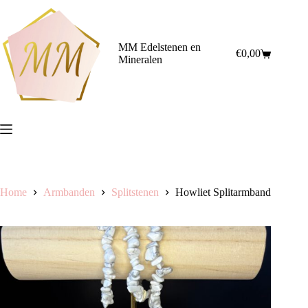
Ga
naar
de
inhoud
MM Edelstenen en
€
0,00
Winkelwagen
Mineralen
Home
Armbanden
Splitstenen
Howliet Splitarmband