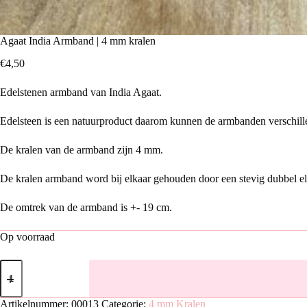
Agaat India Armband | 4 mm kralen
€
4,50
Edelstenen armband van India Agaat.
Edelsteen is een natuurproduct daarom kunnen de armbanden verschille
De kralen van de armband zijn 4 mm.
De kralen armband word bij elkaar gehouden door een stevig dubbel elas
De omtrek van de armband is +- 19 cm.
Op voorraad
Agaat
India
Armband
|
Artikelnummer:
00013
Categorie:
4 mm Kralen