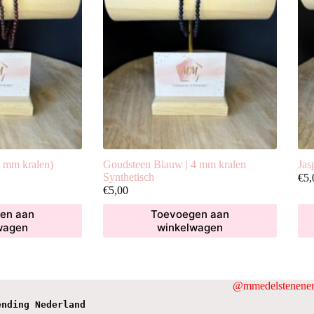
 mm kralen)
Goudsteen Blauw | 4 mm kralen
Jas
Synthetisch
€
5,
€
5,00
en aan
Toevoegen aan
wagen
winkelwagen
@mmedelstenenen
ending Nederland