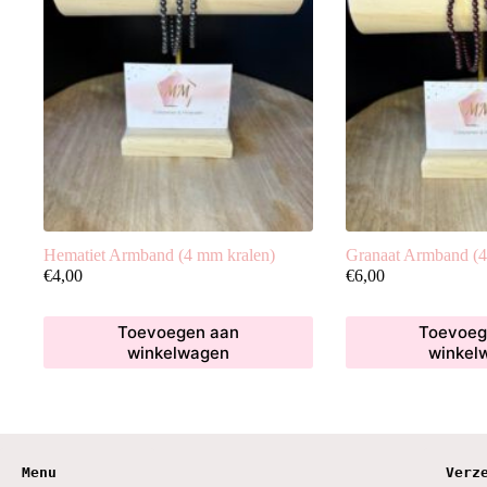
Hematiet Armband (4 mm kralen)
Granaat Armband (4
€
4,00
€
6,00
Toevoegen aan
Toevoeg
winkelwagen
winkel
Menu
Verz