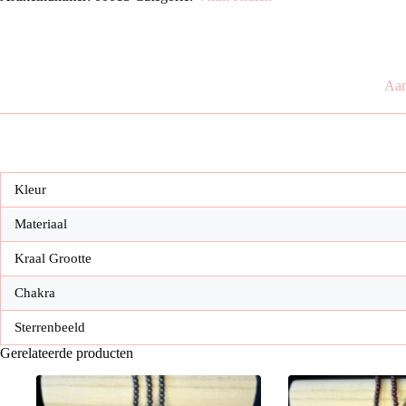
4
mm
kralen
aantal
Aan
Kleur
Materiaal
Kraal Grootte
Chakra
Sterrenbeeld
Gerelateerde producten