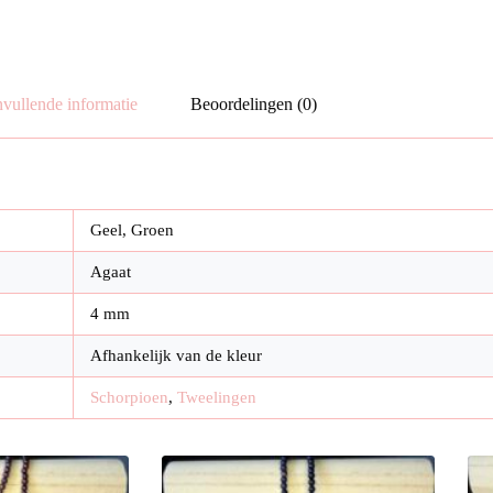
vullende informatie
Beoordelingen (0)
Geel, Groen
Agaat
4 mm
Afhankelijk van de kleur
Schorpioen
,
Tweelingen