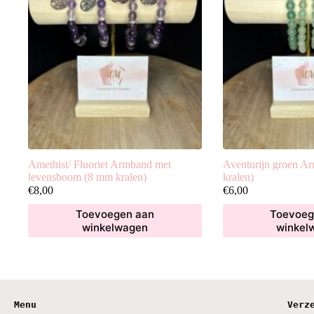
Amethist/ Fluoriet Armband met
Aventurijn groen A
levensboom (8 mm kralen)
kralen)
€
8,00
€
6,00
Toevoegen aan
Toevoeg
winkelwagen
winkel
Menu
Verz