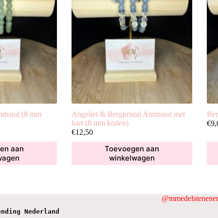
rmband (8 mm
Angeliet & Bergkristal Armband met
Ber
hart (8 mm kralen)
€
9,
€
12,50
en aan
Toevoegen aan
wagen
winkelwagen
@mmedelstenenen
ending Nederland