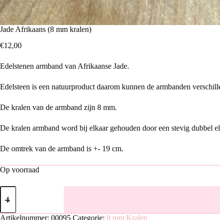
Jade Afrikaans (8 mm kralen)
€
12,00
Edelstenen armband van Afrikaanse Jade.
Edelsteen is een natuurproduct daarom kunnen de armbanden verschille
De kralen van de armband zijn 8 mm.
De kralen armband word bij elkaar gehouden door een stevig dubbel elas
De omtrek van de armband is +- 19 cm.
Op voorraad
Jade
Afrikaans
(8
mm
Artikelnummer:
00095
Categorie:
8 mm Kralen