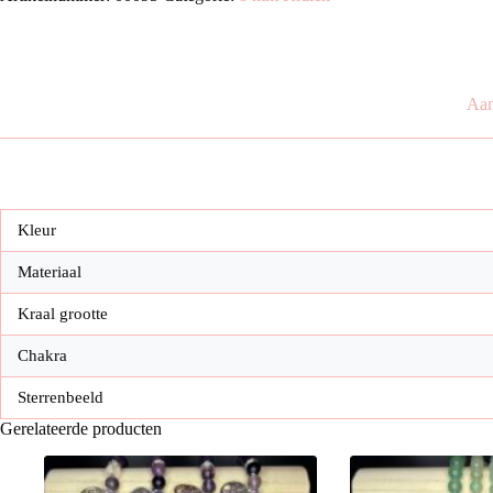
kralen)
aantal
Aan
Kleur
Materiaal
Kraal grootte
Chakra
Sterrenbeeld
Gerelateerde producten