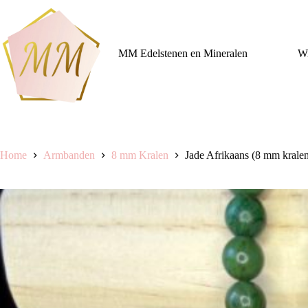
Ga
naar
de
inhoud
MM Edelstenen en Mineralen
Wi
Home
Armbanden
8 mm Kralen
Jade Afrikaans (8 mm krale