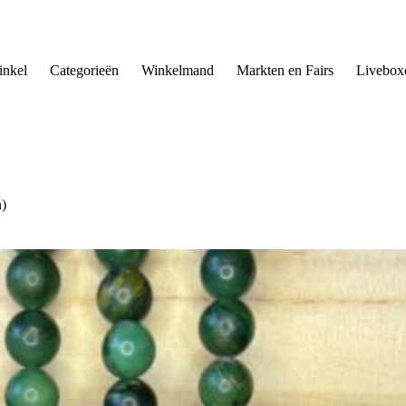
nkel
Categorieën
Winkelmand
Markten en Fairs
Livebox
n)