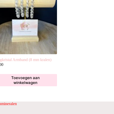
gkristal Armband (8 mm kralen)
00
Toevoegen aan
winkelwagen
mineralen