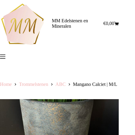
Ga
naar
de
inhoud
MM Edelstenen en
€
0,00
Winkelwagen
Mineralen
Home
Trommelstenen
ABC
Mangano Calciet | M/L