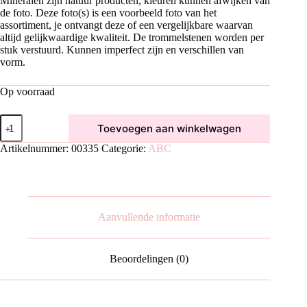
Mineralen zijn natuur producten, kleuren kunnen afwijken van
de foto. Deze foto(s) is een voorbeeld foto van het
assortiment, je ontvangt deze of een vergelijkbare waarvan
altijd gelijkwaardige kwaliteit. De trommelstenen worden per
stuk verstuurd. Kunnen imperfect zijn en verschillen van
vorm.
Op voorraad
Mangano
Toevoegen aan winkelwagen
Calciet
|
Artikelnummer:
00335
Categorie:
ABC
M/L
aantal
Aanvullende informatie
Beoordelingen (0)