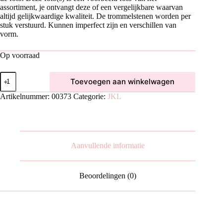
assortiment, je ontvangt deze of een vergelijkbare waarvan
altijd gelijkwaardige kwaliteit. De trommelstenen worden per
stuk verstuurd. Kunnen imperfect zijn en verschillen van
vorm.
Op voorraad
Oceaan
Toevoegen aan winkelwagen
Jaspis
Trommelsteen
Artikelnummer:
00373
Categorie:
JKL
|
M
aantal
Aanvullende informatie
Beoordelingen (0)