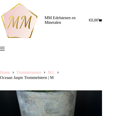
Ga
naar
de
inhoud
MM Edelstenen en
€
0,00
Winkelwagen
Mineralen
Home
Trommelstenen
JKL
Oceaan Jaspis Trommelsteen | M