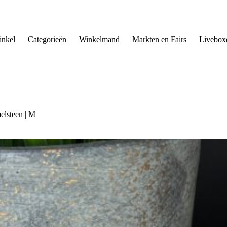
nkel
Categorieën
Winkelmand
Markten en Fairs
Livebox
lsteen | M