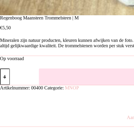
Regenboog Maansteen Trommelsteen | M
€
5,50
Mineralen zijn natuur producten, kleuren kunnen afwijken van de foto. 
altijd gelijkwaardige kwaliteit. De trommelstenen worden per stuk vers
Op voorraad
Regenboog
Maansteen
Trommelsteen
|
Artikelnummer:
00400
Categorie:
MNOP
M
aantal
Aan