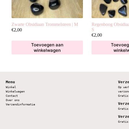
Zwarte Obsidiaan Trommelsteen | M
Regenboog Obsidiaa
S
€
2,00
€
2,00
Toevoegen aan
Toevoeg
winkelwagen
winkel
Menu
Verz
Winkel
Op wer
Winkelwagen
verzon
Contact
Gratis
Over ons
Verz
Verzendinformatie
Gratis
Verz
Gratis