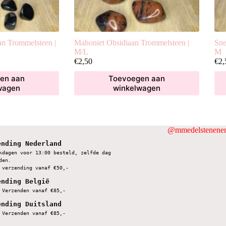
n Trommelsteen |
Mahoniet Obsidiaan Trommelsteen |
Sne
M/L
M
€
2,50
€
2,
en aan
Toevoegen aan
wagen
winkelwagen
@mmedelstenenen
ending Nederland
kdagen voor 13:00 besteld, zelfde dag 
den.
 verzending vanaf €50,-
ending België
 Verzenden vanaf €85,-
ending Duitsland
 Verzenden vanaf €85,-