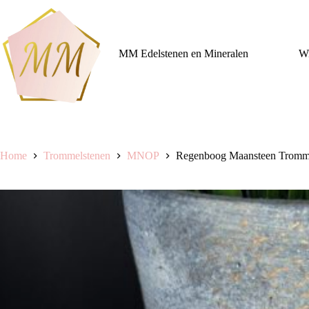
Ga
naar
de
inhoud
MM Edelstenen en Mineralen
Wi
Home
Trommelstenen
MNOP
Regenboog Maansteen Tromme