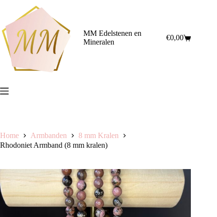
Ga
naar
de
inhoud
MM Edelstenen en
€
0,00
Winkelwagen
Mineralen
Home
Armbanden
8 mm Kralen
Rhodoniet Armband (8 mm kralen)