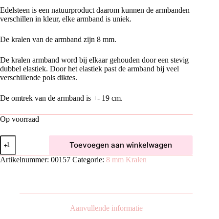
Edelsteen is een natuurproduct daarom kunnen de armbanden
verschillen in kleur, elke armband is uniek.
De kralen van de armband zijn 8 mm.
De kralen armband word bij elkaar gehouden door een stevig
dubbel elastiek. Door het elastiek past de armband bij veel
verschillende pols diktes.
De omtrek van de armband is +- 19 cm.
Op voorraad
Rhodoniet
Toevoegen aan winkelwagen
Armband
(8
Artikelnummer:
00157
Categorie:
8 mm Kralen
mm
kralen)
aantal
Aanvullende informatie