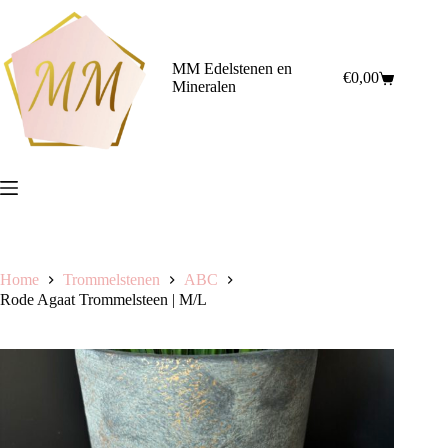
Ga
naar
de
inhoud
MM Edelstenen en
€
0,00
Winkelwagen
Mineralen
Home
Trommelstenen
ABC
Rode Agaat Trommelsteen | M/L