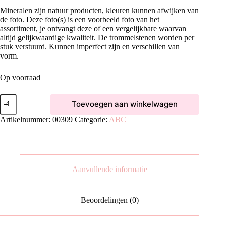
Mineralen zijn natuur producten, kleuren kunnen afwijken van
de foto. Deze foto(s) is een voorbeeld foto van het
assortiment, je ontvangt deze of een vergelijkbare waarvan
altijd gelijkwaardige kwaliteit. De trommelstenen worden per
stuk verstuurd. Kunnen imperfect zijn en verschillen van
vorm.
Op voorraad
Rode
Toevoegen aan winkelwagen
Agaat
Trommelsteen
Artikelnummer:
00309
Categorie:
ABC
|
M/L
aantal
Aanvullende informatie
Beoordelingen (0)