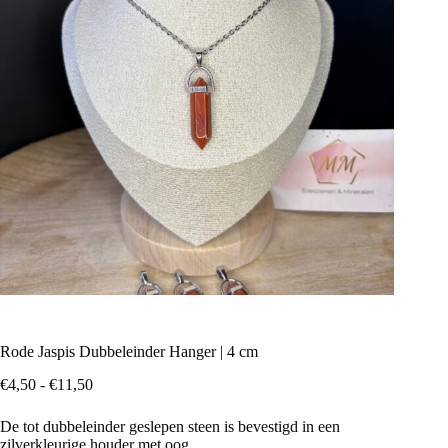
Rode Jaspis Dubbeleinder Hanger | 4 cm
Prijsklasse:
€
4,50
-
€
11,50
€4,50
tot
De tot dubbeleinder geslepen steen is bevestigd in een
€11,50
zilverkleurige houder met oog.