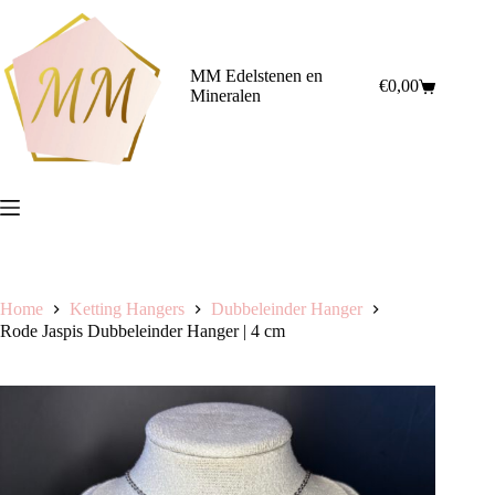
Ga
naar
de
inhoud
MM Edelstenen en
€
0,00
Winkelwagen
Mineralen
Home
Ketting Hangers
Dubbeleinder Hanger
Rode Jaspis Dubbeleinder Hanger | 4 cm