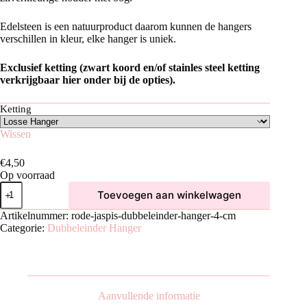
Edelsteen is een natuurproduct daarom kunnen de hangers
verschillen in kleur, elke hanger is uniek.
Exclusief ketting (zwart koord en/of stainles steel ketting
verkrijgbaar hier onder bij de opties).
Ketting
Wissen
€
4,50
Op voorraad
Rode
Toevoegen aan winkelwagen
Jaspis
Dubbeleinder
Artikelnummer:
rode-jaspis-dubbeleinder-hanger-4-cm
Hanger
Categorie:
Dubbeleinder Hanger
|
4
cm
aantal
Aanvullende informatie