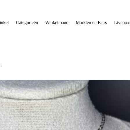
nkel
Categorieën
Winkelmand
Markten en Fairs
Livebox
m