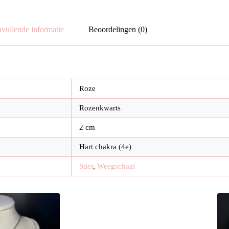
vullende informatie
Beoordelingen (0)
Roze
Rozenkwarts
2 cm
Hart chakra (4e)
Stier
,
Weegschaal