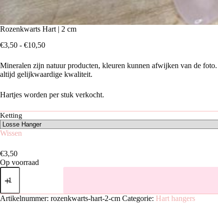
Rozenkwarts Hart | 2 cm
Prijsklasse:
€
3,50
-
€
10,50
€3,50
tot
Mineralen zijn natuur producten, kleuren kunnen afwijken van de foto. 
€10,50
altijd gelijkwaardige kwaliteit.
Hartjes worden per stuk verkocht.
Ketting
Wissen
€
3,50
Op voorraad
Rozenkwarts
Hart
|
2
Artikelnummer:
rozenkwarts-hart-2-cm
Categorie:
Hart hangers
cm
aantal