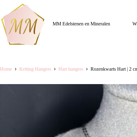
Ga
naar
de
inhoud
MM Edelstenen en Mineralen
Wi
Home
Ketting Hangers
Hart hangers
Rozenkwarts Hart | 2 c