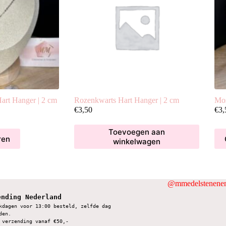
art Hanger | 2 cm
Rozenkwarts Hart Hanger | 2 cm
Mos
lasse:
€
3,50
€
3,
Toevoegen aan
Dit
0
ren
winkelwagen
pro
hee
mee
vari
De
@mmedelstenenen
opt
kan
ending Nederland
gek
kdagen voor 13:00 besteld, zelfde dag 
wor
den.
 verzending vanaf €50,-
op