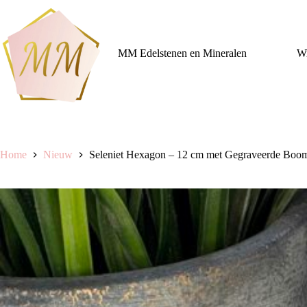
Ga
naar
de
inhoud
MM Edelstenen en Mineralen
Wi
Home
Nieuw
Seleniet Hexagon – 12 cm met Gegraveerde Boo