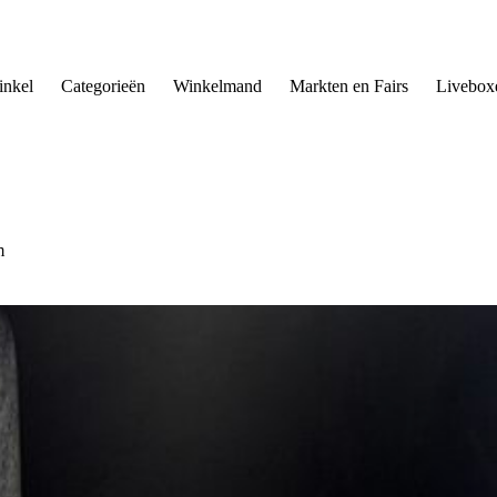
nkel
Categorieën
Winkelmand
Markten en Fairs
Livebox
m