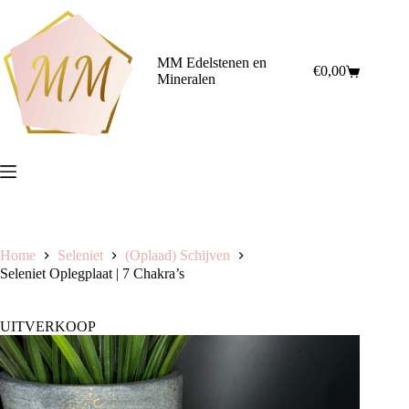
Ga
naar
de
inhoud
MM Edelstenen en
€
0,00
Winkelwagen
Mineralen
Home
Seleniet
(Oplaad) Schijven
Seleniet Oplegplaat | 7 Chakra’s
UITVERKOOP