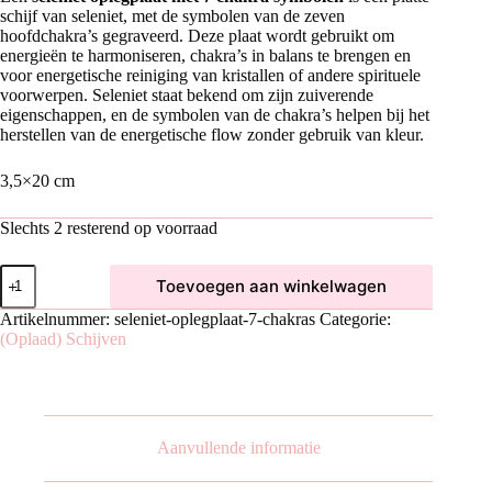
schijf van seleniet, met de symbolen van de zeven
€9,99.
€4,99.
hoofdchakra’s gegraveerd. Deze plaat wordt gebruikt om
energieën te harmoniseren, chakra’s in balans te brengen en
voor energetische reiniging van kristallen of andere spirituele
voorwerpen. Seleniet staat bekend om zijn zuiverende
eigenschappen, en de symbolen van de chakra’s helpen bij het
herstellen van de energetische flow zonder gebruik van kleur.
3,5×20 cm
Slechts 2 resterend op voorraad
Seleniet
Toevoegen aan winkelwagen
Oplegplaat
|
Artikelnummer:
seleniet-oplegplaat-7-chakras
Categorie:
7
(Oplaad) Schijven
Chakra's
aantal
Aanvullende informatie