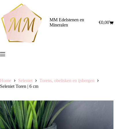
Ga
naar
de
inhoud
MM Edelstenen en
€
0,00
Winkelwagen
Mineralen
Home
Seleniet
Torens, obelisken en ijsbergen
Seleniet Toren | 6 cm