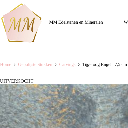
Ga
naar
de
inhoud
MM Edelstenen en Mineralen
Wi
Home
Gepolijste Stukken
Carvings
Tijgeroog Engel | 7,5 cm
UITVERKOCHT