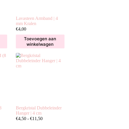
Lavasteen Armband | 4
mm Kralen
€
4,00
Toevoegen aan
winkelwagen
8
Bergkristal Dubbeleinder
Hanger | 4 cm
Prijsklasse:
€
4,50
-
€
11,50
€4,50
tot