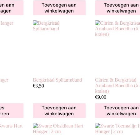
en aan
Toevoegen aan
Toevoegen aan
wagen
winkelwagen
winkelwagen
nger
Bergkristal Splitarmband
Citrien & Bergkristal
Prijsklasse:
Armband Boeddha (6
€
3,50
€3,00
kralen)
tot
€
9,00
€10,00
es
Toevoegen aan
Toevoegen aan
eren
winkelwagen
winkelwagen