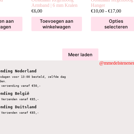
Armband | 6 mm Kralen
Hanger
Prijskl
€
6,00
€
10,00
-
€
17,00
€10,00
Dit
en aan
Toevoegen aan
Opties
tot
product
wagen
winkelwagen
selecteren
€17,00
heeft
meerdere
variaties.
Deze
optie
Meer laden
kan
gekozen
@mmedelstenenen
worden
ending Nederland
op
kdagen voor 13:00 besteld, zelfde dag 
de
den.
productpagina
 verzending vanaf €50,-
ending België
 Verzenden vanaf €85,-
ending Duitsland
 Verzenden vanaf €85,-