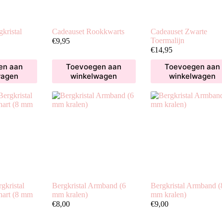
kristal
Cadeauset Rookkwarts
Cadeauset Zwarte
Toermalijn
€
9,95
€
14,95
en aan
Toevoegen aan
Toevoegen aan
wagen
winkelwagen
winkelwagen
gkristal
Bergkristal Armband (6
Bergkristal Armband (
hart (8 mm
mm kralen)
mm kralen)
€
8,00
€
9,00