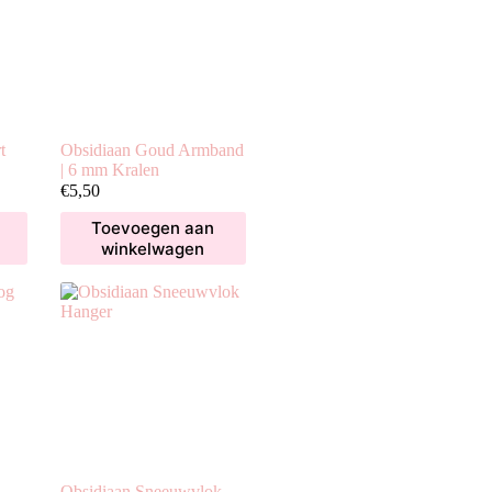
t
Obsidiaan Goud Armband
| 6 mm Kralen
sse:
€
5,50
Toevoegen aan
winkelwagen
Obsidiaan Sneeuwvlok