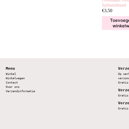
Splitarmband
€
3,50
Toevoeg
winkel
Menu
Verz
Winkel
Op wer
Winkelwagen
verzon
Contact
Gratis
Over ons
Verz
Verzendinformatie
Gratis
Verz
Gratis