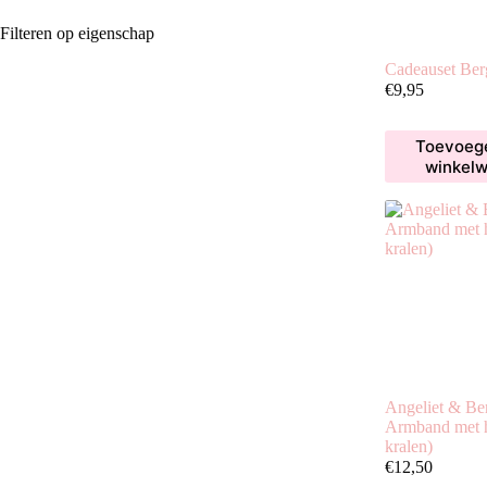
Filteren op eigenschap
Cadeauset Berg
€
9,95
Toevoeg
winkel
Angeliet & Ber
Armband met 
kralen)
€
12,50