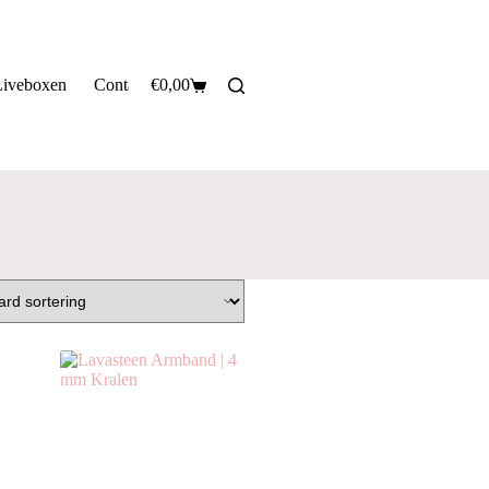
Liveboxen
Contact
€
0,00
Privacy informatie
Verzendinformatie
Winkelwagen