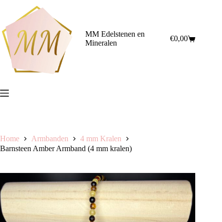
Ga
naar
de
inhoud
MM Edelstenen en
€
0,00
Winkelwagen
Mineralen
Home
Armbanden
4 mm Kralen
Barnsteen Amber Armband (4 mm kralen)