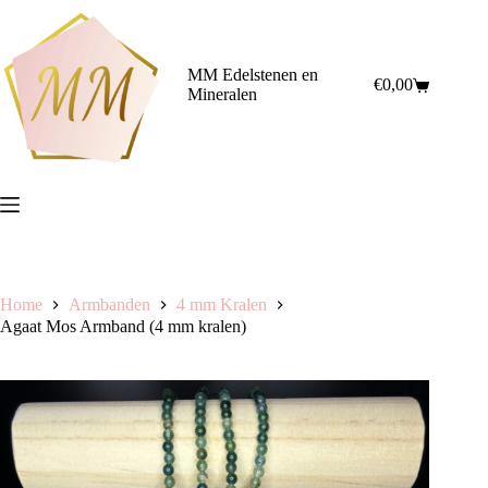
Ga
naar
de
inhoud
MM Edelstenen en
€
0,00
Winkelwagen
Mineralen
Home
Armbanden
4 mm Kralen
Agaat Mos Armband (4 mm kralen)