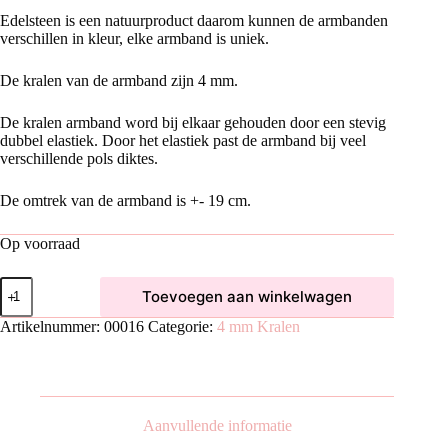
Edelsteen is een natuurproduct daarom kunnen de armbanden
verschillen in kleur, elke armband is uniek.
De kralen van de armband zijn 4 mm.
De kralen armband word bij elkaar gehouden door een stevig
dubbel elastiek. Door het elastiek past de armband bij veel
verschillende pols diktes.
De omtrek van de armband is +- 19 cm.
Op voorraad
Agaat
Toevoegen aan winkelwagen
Mos
Armband
Artikelnummer:
00016
Categorie:
4 mm Kralen
(4
mm
kralen)
aantal
Aanvullende informatie