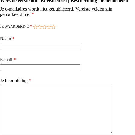
Wees de eerste om “Edelsteen set | Bescherming” te beoordelen
Je e-mailadres wordt niet gepubliceerd.
Vereiste velden zijn
gemarkeerd met
*
JE WAARDERING
*
Naam
*
E-mail
*
Je beoordeling
*