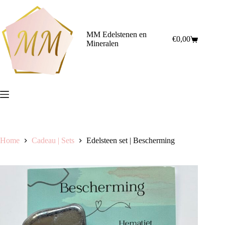
Ga
naar
de
inhoud
MM Edelstenen en
€
0,00
Winkelwagen
Mineralen
Home
Cadeau | Sets
Edelsteen set | Bescherming