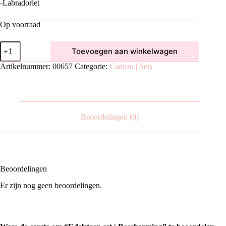
-Labradoriet
Op voorraad
Edelsteen
Toevoegen aan winkelwagen
set
|
Artikelnummer:
00657
Categorie:
Cadeau | Sets
Bescherming
aantal
Beoordelingen (0)
Beoordelingen
Er zijn nog geen beoordelingen.