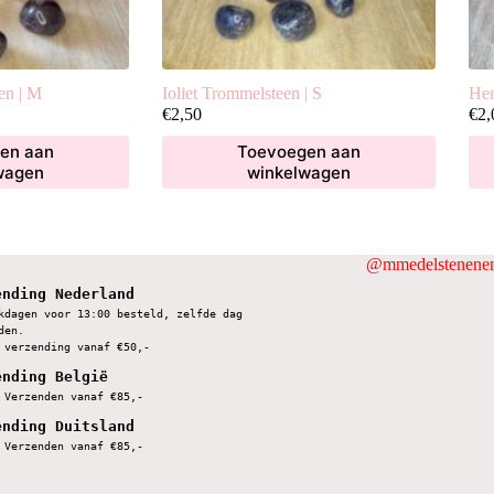
en | M
Ioliet Trommelsteen | S
Hem
€
2,50
€
2,
en aan
Toevoegen aan
wagen
winkelwagen
@mmedelstenenen
ending Nederland
kdagen voor 13:00 besteld, zelfde dag 
den.
 verzending vanaf €50,-
ending België
 Verzenden vanaf €85,-
ending Duitsland
 Verzenden vanaf €85,-