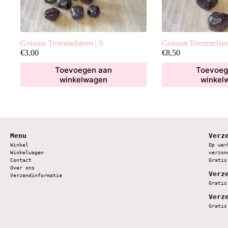
Granaat Trommelsteen | S
Granaat Trommelste
€
3,00
€
8,50
Toevoegen aan
Toevoeg
winkelwagen
winkel
Menu
Verz
Winkel
Op wer
Winkelwagen
verzon
Contact
Gratis
Over ons
Verz
Verzendinformatie
Gratis
Verz
Gratis