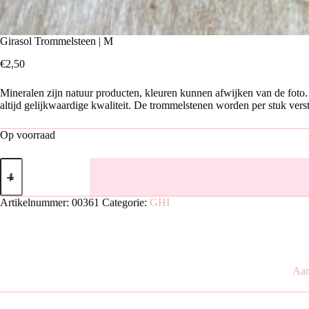
Girasol Trommelsteen | M
€
2,50
Mineralen zijn natuur producten, kleuren kunnen afwijken van de foto. 
altijd gelijkwaardige kwaliteit. De trommelstenen worden per stuk vers
Op voorraad
Girasol
Trommelsteen
|
M
Artikelnummer:
00361
Categorie:
GHI
aantal
Aan