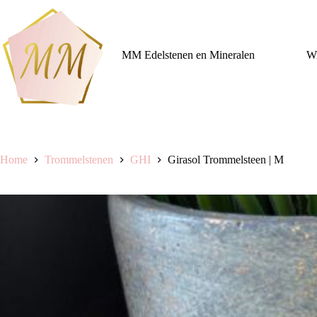
Ga
naar
de
inhoud
MM Edelstenen en Mineralen
Wi
Home
Trommelstenen
GHI
Girasol Trommelsteen | M