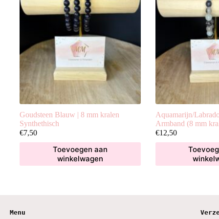
Goudsteen Blauw | 8 mm kralen
Aquamarijn/Labrado
Synthethisch
Armband (8 mm kra
€
7,50
€
12,50
Toevoegen aan
Toevoeg
winkelwagen
winkel
Menu
Verz