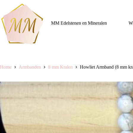
Ga
naar
de
inhoud
MM Edelstenen en Mineralen
Wi
Home
Armbanden
8 mm Kralen
Howliet Armband (8 mm kra