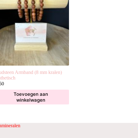
dsteen Armband (8 mm kralen)
thetisch
50
Toevoegen aan
winkelwagen
mineralen