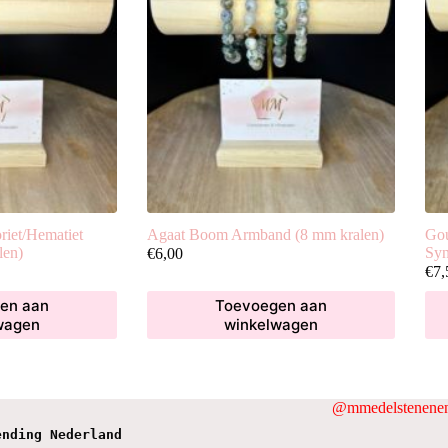
riet/Hematiet
Agaat Boom Armband (8 mm kralen)
Gou
len)
Syn
€
6,00
€
7,
en aan
Toevoegen aan
wagen
winkelwagen
@mmedelstenenen
ending Nederland