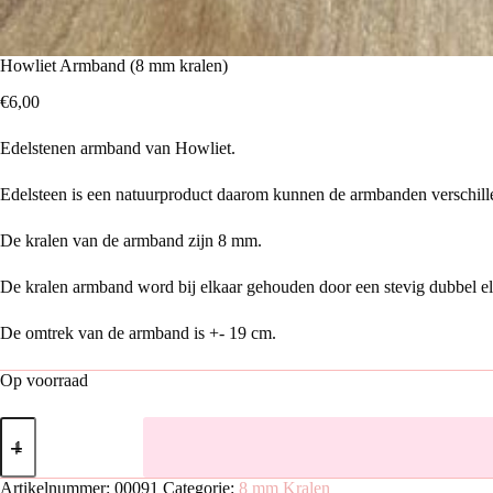
Howliet Armband (8 mm kralen)
€
6,00
Edelstenen armband van Howliet.
Edelsteen is een natuurproduct daarom kunnen de armbanden verschille
De kralen van de armband zijn 8 mm.
De kralen armband word bij elkaar gehouden door een stevig dubbel elas
De omtrek van de armband is +- 19 cm.
Op voorraad
Howliet
Armband
(8
mm
Artikelnummer:
00091
Categorie:
8 mm Kralen