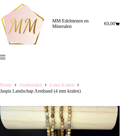
Ga
naar
de
inhoud
MM Edelstenen en
€
0,00
Winkelwagen
Mineralen
Home
Armbanden
4 mm Kralen
Jaspis Landschap Armband (4 mm kralen)