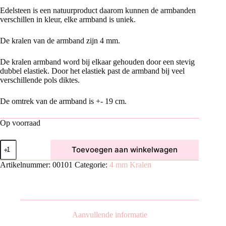
Edelsteen is een natuurproduct daarom kunnen de armbanden
verschillen in kleur, elke armband is uniek.
De kralen van de armband zijn 4 mm.
De kralen armband word bij elkaar gehouden door een stevig
dubbel elastiek. Door het elastiek past de armband bij veel
verschillende pols diktes.
De omtrek van de armband is +- 19 cm.
Op voorraad
Jaspis
Toevoegen aan winkelwagen
Landschap
Armband
Artikelnummer:
00101
Categorie:
4 mm Kralen
(4
mm
kralen)
aantal
Aanvullende informatie