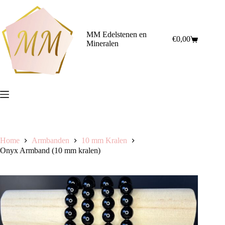
Ga
naar
de
inhoud
MM Edelstenen en
€
0,00
Winkelwagen
Mineralen
Home
Armbanden
10 mm Kralen
Onyx Armband (10 mm kralen)