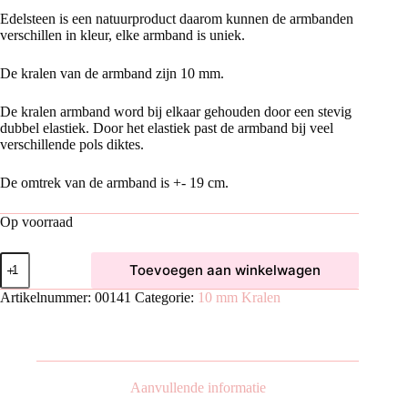
Edelsteen is een natuurproduct daarom kunnen de armbanden
verschillen in kleur, elke armband is uniek.
De kralen van de armband zijn 10 mm.
De kralen armband word bij elkaar gehouden door een stevig
dubbel elastiek. Door het elastiek past de armband bij veel
verschillende pols diktes.
De omtrek van de armband is +- 19 cm.
Op voorraad
Onyx
Toevoegen aan winkelwagen
Armband
(10
Artikelnummer:
00141
Categorie:
10 mm Kralen
mm
kralen)
aantal
Aanvullende informatie