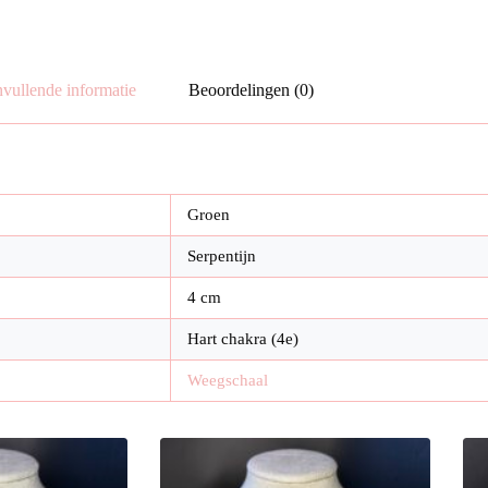
vullende informatie
Beoordelingen (0)
Groen
Serpentijn
4 cm
Hart chakra (4e)
Weegschaal