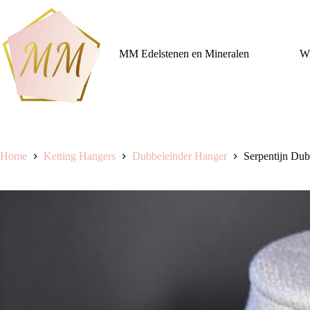
Ga
naar
de
inhoud
MM Edelstenen en Mineralen
Wi
Home
Ketting Hangers
Dubbeleinder Hanger
Serpentijn Dub