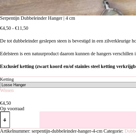
Serpentijn Dubbeleinder Hanger | 4 cm
Prijsklasse:
€
4,50
-
€
11,50
€4,50
tot
De tot dubbeleinder geslepen steen is bevestigd in een zilverkleurige 
€11,50
Edelsteen is een natuurproduct daarom kunnen de hangers verschillen in
Exclusief ketting (zwart koord en/of stainles steel ketting verkrijgb
Ketting
Wissen
€
4,50
Op voorraad
Serpentijn
Dubbeleinder
Hanger
|
Artikelnummer:
serpentijn-dubbeleinder-hanger-4-cm
Categorie:
Dubbe
4