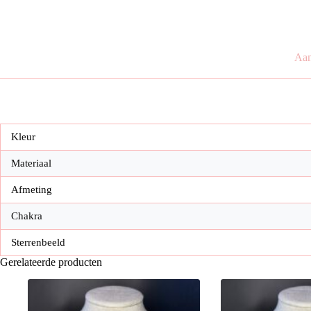
cm
aantal
Aan
Kleur
Materiaal
Afmeting
Chakra
Sterrenbeeld
Gerelateerde producten