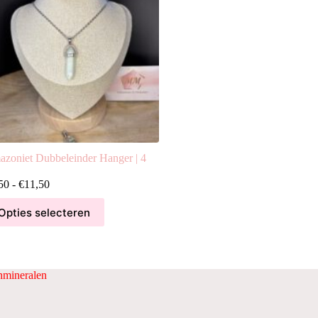
zoniet Dubbeleinder Hanger | 4
Prijsklasse:
50
-
€
11,50
€4,50
tot
Opties selecteren
duct
€11,50
ft
rdere
aties.
ze
mineralen
ie
ozen