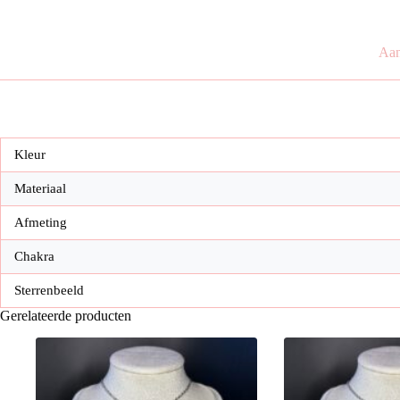
cm
aantal
Aan
Kleur
Materiaal
Afmeting
Chakra
Sterrenbeeld
Gerelateerde producten