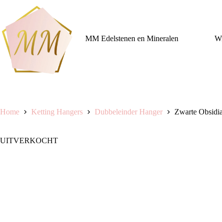
Ga
naar
de
inhoud
MM Edelstenen en Mineralen
Wi
Home
Ketting Hangers
Dubbeleinder Hanger
Zwarte Obsidi
UITVERKOCHT