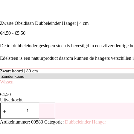
Zwarte Obsidiaan Dubbeleinder Hanger | 4 cm
Prijsklasse:
€
4,50
-
€
5,50
€4,50
tot
De tot dubbeleinder geslepen steen is bevestigd in een zilverkleurige 
€5,50
Edelsteen is een natuurproduct daarom kunnen de hangers verschillen in
Zwart koord | 80 cm
Wissen
€
4,50
Uitverkocht
Zwarte
Obsidiaan
Dubbeleinder
Hanger
Artikelnummer:
00583
Categorie:
Dubbeleinder Hanger
|
4