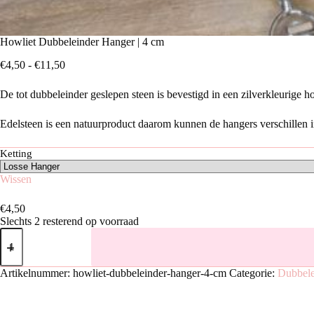
Howliet Dubbeleinder Hanger | 4 cm
Prijsklasse:
€
4,50
-
€
11,50
€4,50
tot
De tot dubbeleinder geslepen steen is bevestigd in een zilverkleurige 
€11,50
Edelsteen is een natuurproduct daarom kunnen de hangers verschillen in
Ketting
Wissen
€
4,50
Slechts 2 resterend op voorraad
Howliet
Dubbeleinder
Hanger
|
Artikelnummer:
howliet-dubbeleinder-hanger-4-cm
Categorie:
Dubbele
4
cm
aantal