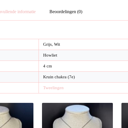
vullende informatie
Beoordelingen (0)
Grijs, Wit
Howliet
4 cm
Kruin chakra (7e)
Tweelingen