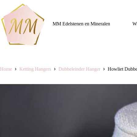
Ga
naar
de
inhoud
MM Edelstenen en Mineralen
Wi
Home
Ketting Hangers
Dubbeleinder Hanger
Howliet Dubbe