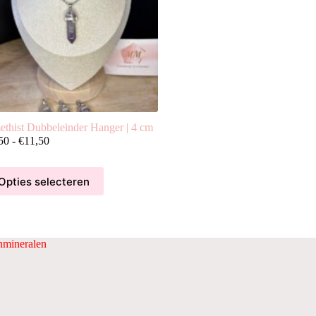
thist Dubbeleinder Hanger | 4 cm
Prijsklasse:
50
-
€
11,50
€4,50
tot
€11,50
Opties selecteren
duct
ft
rdere
aties.
ze
mineralen
ie
ozen
den