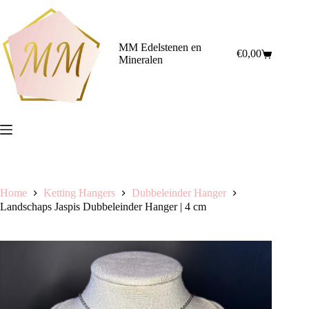
Ga
naar
de
inhoud
MM Edelstenen en
€
0,00
Winkelwagen
Mineralen
Home
Ketting Hangers
Dubbeleinder Hanger
Landschaps Jaspis Dubbeleinder Hanger | 4 cm