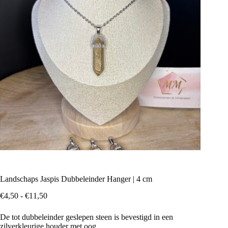
Landschaps Jaspis Dubbeleinder Hanger | 4 cm
Prijsklasse:
€
4,50
-
€
11,50
€4,50
tot
De tot dubbeleinder geslepen steen is bevestigd in een
€11,50
zilverkleurige houder met oog.