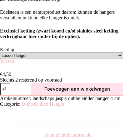
Edelsteen is een natuurproduct daarom kunnen de hangers
verschillen in kleur, elke hanger is uniek.
Exclusief ketting (zwart koord en/of stainles steel ketting
verkrijgbaar hier onder bij de opties).
Ketting
Wissen
€
4,50
Slechts 2 resterend op voorraad
Landschaps
Toevoegen aan winkelwagen
Jaspis
Dubbeleinder
Artikelnummer:
landschaps-jaspis-dubbeleinder-hanger-4-cm
Hanger
Categorie:
Dubbeleinder Hanger
|
4
cm
aantal
Aanvullende informatie